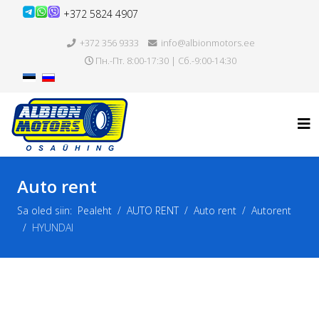
+372 5824 4907
+372 356 9333
info@albionmotors.ee
Пн.-Пт. 8:00-17:30 | Сб.-9:00-14:30
Auto rent
Sa oled siin:
Pealeht
AUTO RENT
Auto rent
Autorent
HYUNDAI