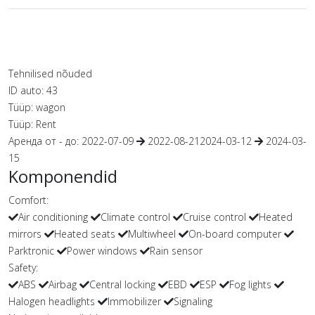
Tehnilised nõuded
ID auto:
43
Tüüp:
wagon
Tüüp:
Rent
Аренда от - до:
2022-07-09
2022-08-21
2024-03-12
2024-03-
15
Komponendid
Comfort:
Air conditioning
Climate control
Cruise control
Heated
mirrors
Heated seats
Multiwheel
On-board computer
Parktronic
Power windows
Rain sensor
Safety:
ABS
Airbag
Central locking
EBD
ESP
Fog lights
Halogen headlights
Immobilizer
Signaling