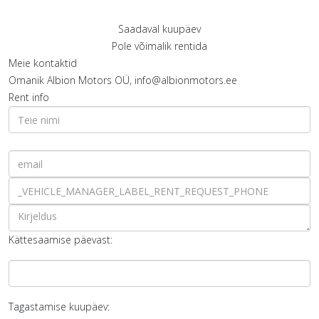
Saadaval kuupäev
Pole võimalik rentida
Meie kontaktid
Omanik
Albion Motors OÜ, info@albionmotors.ee
Rent info
Kättesaamise päevast:
Tagastamise kuupäev: