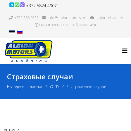
+372 5824 4907
+372 356 9333
info@albionmotors.ee
albionrehvid.ee
Пн.-Пт. 8:00-17:30 | Сб.-9:00-14:30
Страховые случаи
Вы здесь:
Главная
УСЛУГИ
Страховые случаи
УСЛУГИ