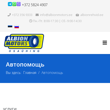
+372 5824 4907
+372 356 9333
info@albionmotors.ee
albionrehvid.ee
Пн.-Пт. 8:00-17:30 | Сб.-9:00-14:30
Автопомощь
Вы здесь:
Главная
Автопомощь
УСЛУГИ