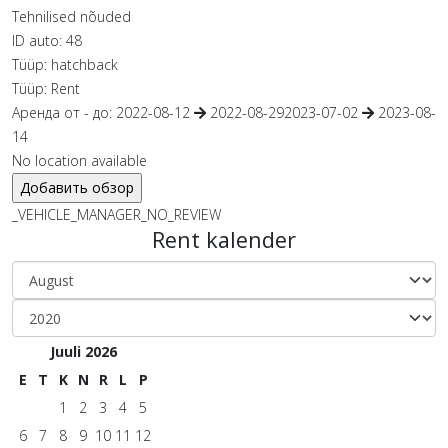
Tehnilised nõuded
ID auto:
48
Tüüp:
hatchback
Tüüp:
Rent
Аренда от - до:
2022-08-12
2022-08-29
2023-07-02
2023-08-
14
No location available
_VEHICLE_MANAGER_NO_REVIEW
Rent kalender
Juuli 2026
E
T
K
N
R
L
P
1
2
3
4
5
6
7
8
9
10
11
12