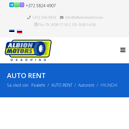
+372 5824 4907
+372 356 9333
info@albionmotors.ee
Пн.-Пт. 8:00-17:30 | Сб.-9:00-14:30
AUTO RENT
Sa oled siin:
Pealeht
AUTO RENT
Autorent
HYUNDAI