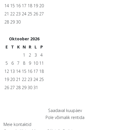
14
15
16
17
18
19
20
21
22
23
24
25
26
27
28
29
30
Oktoober 2026
E
T
K
N
R
L
P
1
2
3
4
5
6
7
8
9
10
11
12
13
14
15
16
17
18
19
20
21
22
23
24
25
26
27
28
29
30
31
Saadaval kuupäev
Pole võimalik rentida
Meie kontaktid