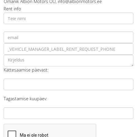
Omanik
Albion Motors OÜ, info@albionmotors.ee
Rent info
Kättesaamise päevast:
Tagastamise kuupäev: