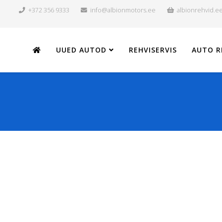
+372 356 9333
info@albionmotors.ee
albionrehvid.e
UUED AUTOD
REHVISERVIS
AUTO R