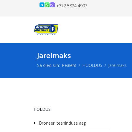
+372 5824 4907
Järelmaks
Sa oled siin:
Pealeht
HOOLDUS
Järelmaks
HOLDUS
Broneeri teeninduse aeg