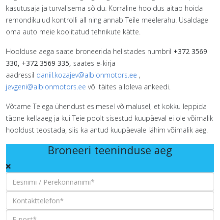
kasutusaja ja turvalisema sõidu. Korraline hooldus aitab hoida
remondikulud kontrolli all ning annab Teile meelerahu. Usaldage
oma auto meie koolitatud tehnikute kätte.
Hoolduse aega saate broneerida helistades numbril
+372 3569
330, +372 3569 335,
saates e-kirja
aadressil
daniil.kozajev@albionmotors.ee
,
jevgeni@albionmotors.ee
või täites alloleva ankeedi.
Võtame Teiega ühendust esimesel võimalusel, et kokku leppida
täpne kellaaeg ja kui Teie poolt sisestud kuupäeval ei ole võimalik
hooldust teostada, siis ka antud kuupäevale lähim võimalik aeg.
Broneeri teeninduse aeg