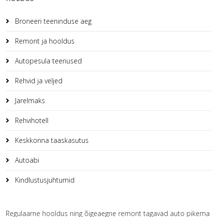
Broneeri teeninduse aeg
Remont ja hooldus
Autopesula teenused
Rehvid ja veljed
Järelmaks
Rehvihotell
Keskkonna taaskasutus
Autoabi
Kindlustusjuhtumid
Regulaarne hooldus ning õigeaegne remont tagavad auto pikema