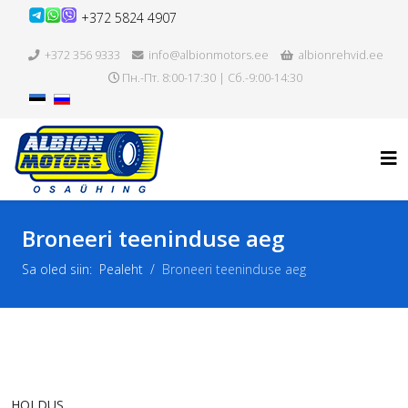
+372 5824 4907
+372 356 9333
info@albionmotors.ee
albionrehvid.ee
Пн.-Пт. 8:00-17:30 | Сб.-9:00-14:30
Broneeri teeninduse aeg
Sa oled siin:
Pealeht
Broneeri teeninduse aeg
HOLDUS